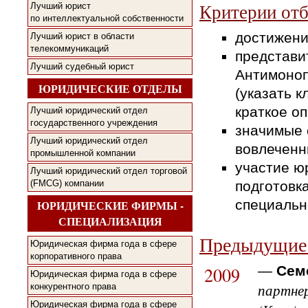
Критерии отб
Лучший юрист
по интеллектуальной собственности
достижени
Лучший юрист в области
телекоммуникаций
представи
Лучший судебный юрист
Антимоноп
ЮРИДИЧЕСКИЕ ОТДЕЛЫ
(указать 
краткое о
Лучший юридический отдел
государственного учреждения
значимые 
Лучший юридический отдел
вовлеченн
промышленной компании
участие ю
Лучший юридический отдел торговой
подготовк
(FMCG) компании
специальн
ЮРИДИЧЕСКИЕ ФИРМЫ -
СПЕЦИАЛИЗАЦИЯ
Предыдущие 
Юридическая фирма года в сфере
корпоративного права
2009
—
Сем
Юридическая фирма года в сфере
партнер
конкурентного права
Юридическая фирма года в сфере