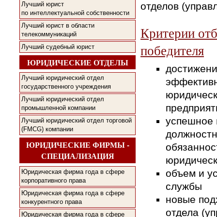
отделов (управ
Лучший юрист
по интеллектуальной собственности
Лучший юрист в области
Критерии от
телекоммуникаций
победителя
Лучший судебный юрист
ЮРИДИЧЕСКИЕ ОТДЕЛЫ
достижени
Лучший юридический отдел
эффектив
государственного учреждения
юридическ
Лучший юридический отдел
предприят
промышленной компании
успешное
Лучший юридический отдел торговой
(FMCG) компании
должност
ЮРИДИЧЕСКИЕ ФИРМЫ -
обязаннос
СПЕЦИАЛИЗАЦИЯ
юридическ
объем и у
Юридическая фирма года в сфере
корпоративного права
службы
Юридическая фирма года в сфере
новые под
конкурентного права
отдела (у
Юридическая фирма года в сфере