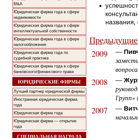
M&A
успешност
Юридическая фирма года в сфере
консульта
недвижимости
названия,
Юридическая фирма года в сфере
интеллектуальной собственности
Предыдущие 
Юридическая фирма года в сфере
налогообложения
2009
—
Пив
Юридическая фирма года по
судебной практике
замест
Юридическая фирма года в сфере
вопроса
банковского/финансового права
2008
—
Жур
ЮРИДИЧЕСКИЕ ФИРМЫ
руково
Лучший партнер юридической фирмы
Групп» 
Иностранная юридическая фирма
года
2007
—
Вит
Юридическая фирма года
начальн
Юридическая фирма — открытие
года
СПЕЦИАЛЬНАЯ НАГРАДА