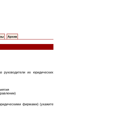
еры
Архив
же руководители их юридических
риятия
правлении)
юридическими фирмами) (укажите