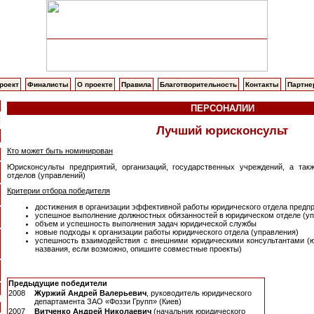
роект
Финалисты
О проекте
Правила
Благотворительность
Контакты
Партн
ПЕРСОНАЛИИ
Лучший юрисконсульт
Кто может быть номинирован
Юрисконсульты предприятий, организаций, государственных учреждений, а так
отделов (управлений)
Критерии отбора победителя
достижения в организации эффективной работы юридического отдела предп
успешное выполнение должностных обязанностей в юридическом отделе (у
объем и успешность выполнения задач юридической службы
новые подходы к организации работы юридического отдела (управления)
успешность взаимодействия с внешними юридическими консультантами (
названия, если возможно, опишите совместные проекты)
Предыдущие победители
2008
Журжий Андрей Валерьевич
, руководитель юридического
департамента ЗАО «Фоззи Групп» (Киев)
2007
Витченко Андрей Николаевич
(начальник юридического