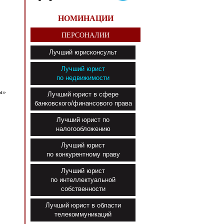
НОМИНАЦИИ
ПЕРСОНАЛИИ
Лучший юрисконсульт
Лучший юрист
по недвижимости
ы»
Лучший юрист в сфере
банковского/финансового права
Лучший юрист по
налогообложению
Лучший юрист
по конкурентному праву
Лучший юрист
по интеллектуальной
собственности
Лучший юрист в области
телекоммуникаций