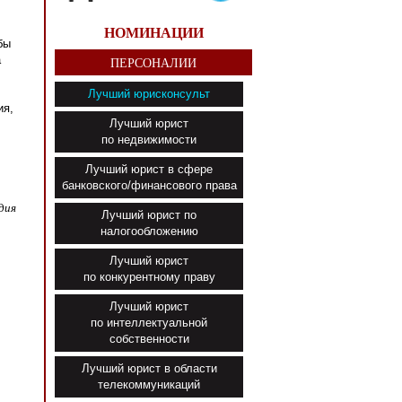
НОМИНАЦИИ
бы
а
ПЕРСОНАЛИИ
Лучший юрисконсульт
ия,
Лучший юрист
по недвижимости
Лучший юрист в сфере
банковского/финансового права
дия
Лучший юрист по
налогообложению
Лучший юрист
по конкурентному праву
Лучший юрист
по интеллектуальной
собственности
Лучший юрист в области
телекоммуникаций