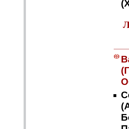
(
Л
В
(
О
С
(
Б
П