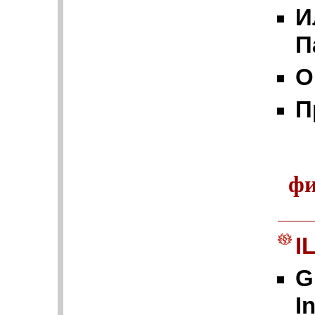
И
П
О
П
фи
I
G
I