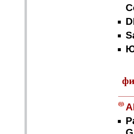
C
D
S
Ю
фи
A
P
G