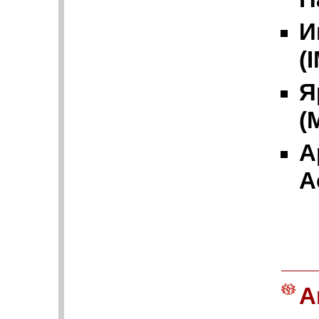
И
(
Я
(
А
А
A