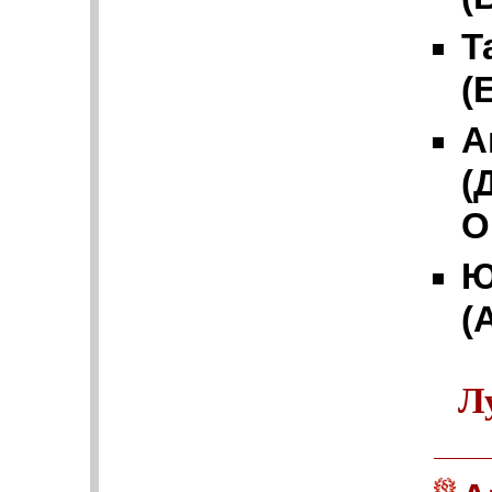
Т
(
А
(
О
Ю
(
Л