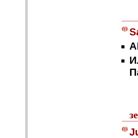
S
A
И
П
з
J