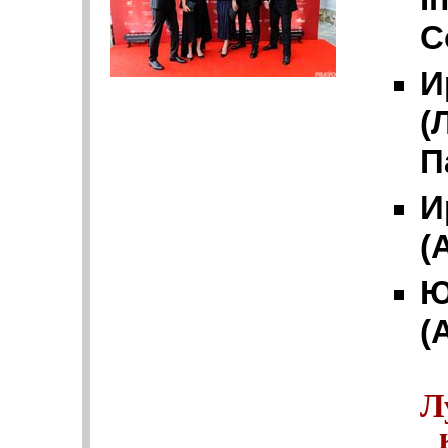
C
И
(
П
И
(
Ю
(
Л