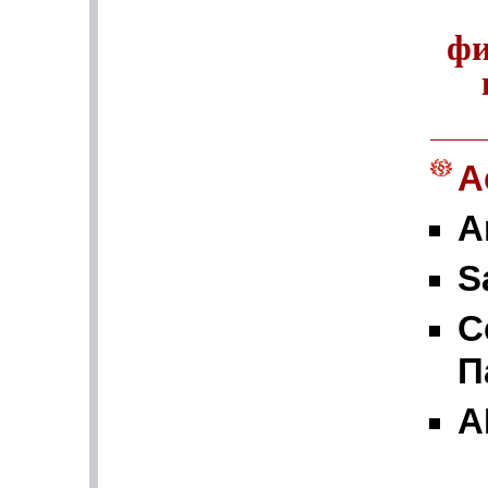
фи
А
A
S
С
П
A