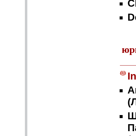
C
D
юр
I
A
(
Ш
П