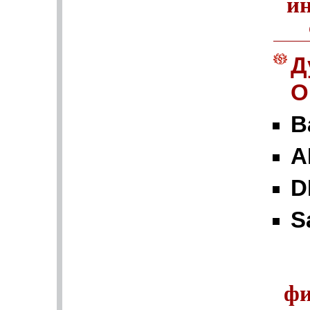
и
Д
О
B
A
D
S
фи