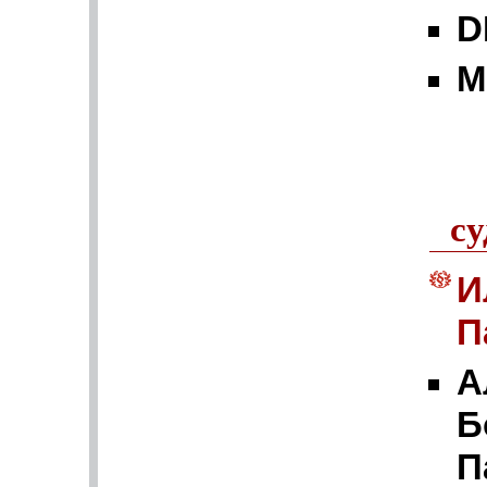
D
М
су
И
П
А
Б
П