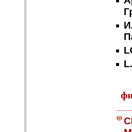
А
Г
И
П
L
L
фи
C