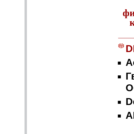
фи
D
А
Г
О
D
A