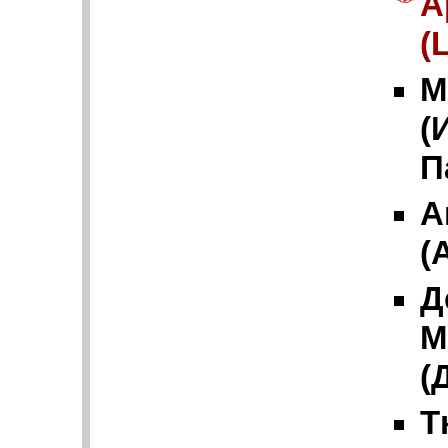
А
(
М
(
П
А
(
Д
М
(
Т