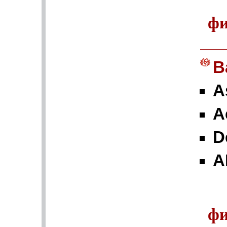
фи
B
A
А
D
A
фи