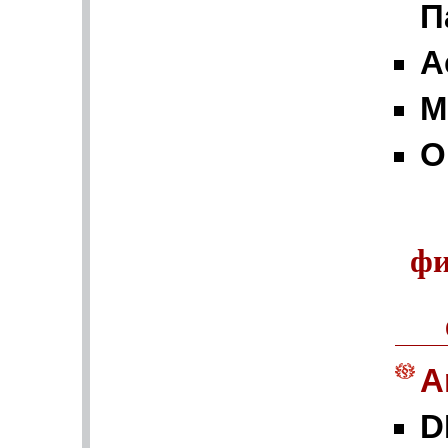
П
А
M
О
фи
A
D