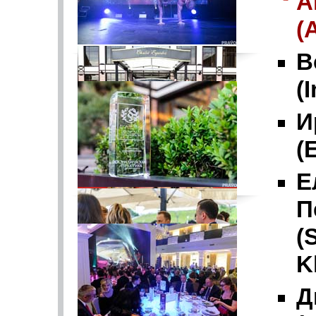
А
(
В
(
И
(
Е
П
(
K
Д