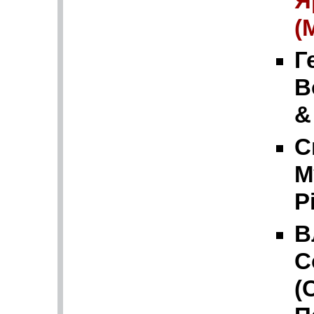
Я
(
Г
В
&
С
М
P
В
С
(