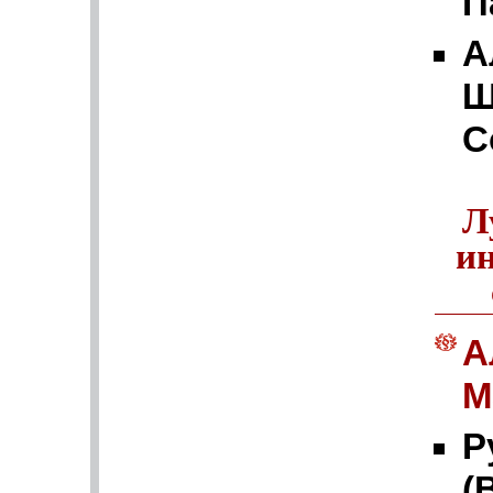
П
А
Ш
C
Л
и
А
М
Р
(