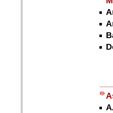
M
А
A
B
D
A
А