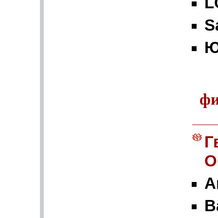
L
S
Ю
фи
Г
О
A
B