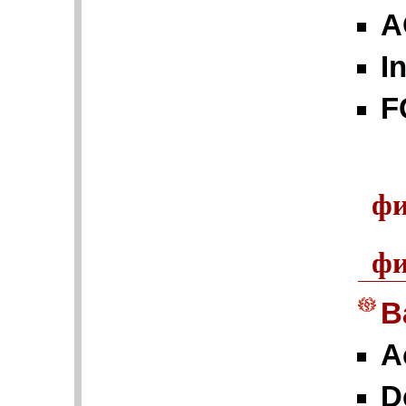
А
I
F
фи
фи
B
А
D