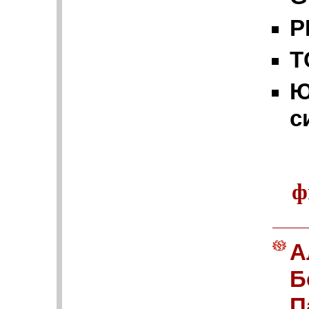
P
Т
Ю
с
ф
А
Б
П