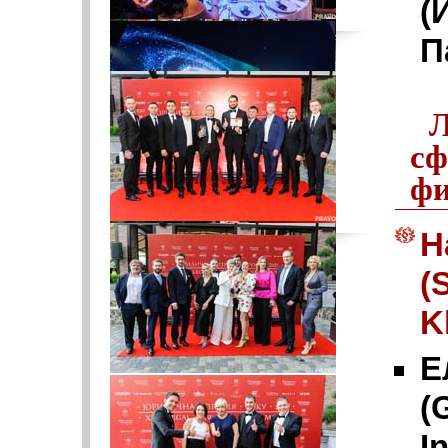
(
П
Л
сф
фи
Н
(
K
Е
(
I