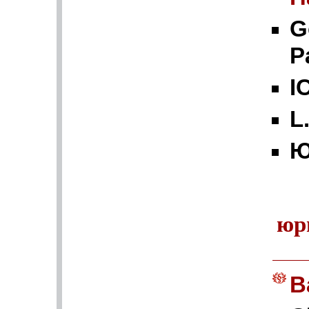
G
P
I
L
Ю
юр
B