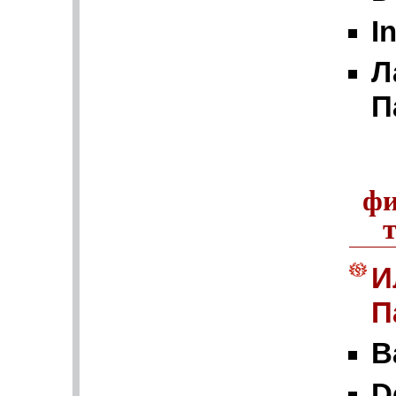
I
Л
П
фи
И
П
B
D