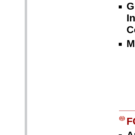
G
I
C
М
F