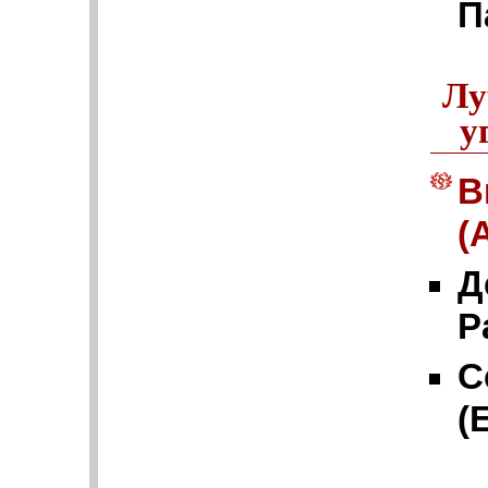
П
Лу
у
В
(
Д
P
С
(