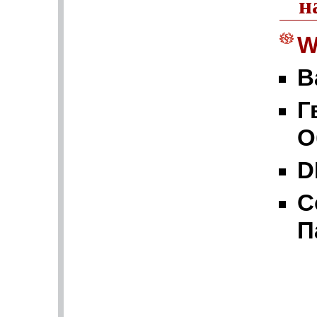
н
W
B
Г
О
D
С
П