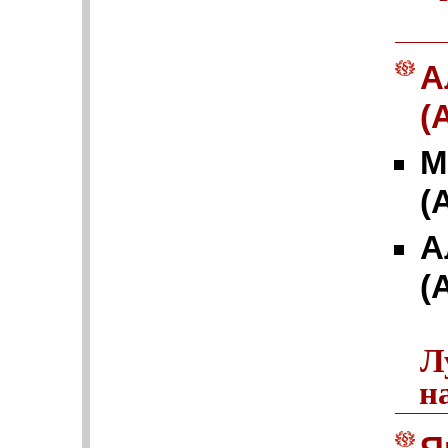
А
(
М
(
А
(
Л
н